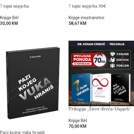
7 tajni uspjeha
7 tajni uspjeha 30€
Knjige BiH
Knjige inostranstvo
30,00
KM
58,67
KM
DODAJ U KORPU
DODAJ U KORPU
Trilogija „Život-Sreća-Uspjeh“
Knjige BiH
70,00
KM
Pazi kojeg vuka hraniš