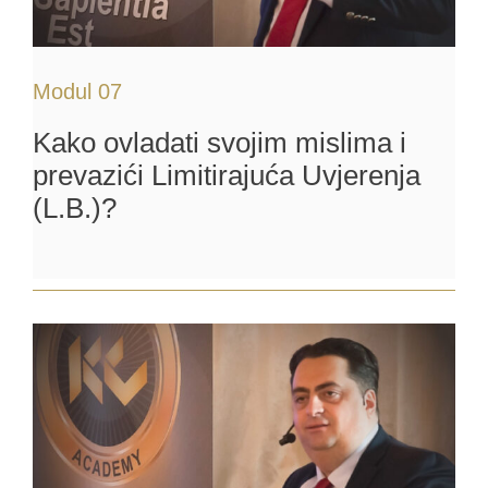
Modul 07
Kako ovladati svojim mislima i
prevazići Limitirajuća Uvjerenja
(L.B.)?